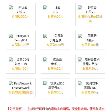
无忧云
i8云
野草云
& 赞助500元
& 赞助50元
& 赞助香港高防机
器
Proxy001
小兔互联
萌狐云
& 赞助100元
& 赞助120元
& 赞助100元
如意CDN
佛系云
旅程云数据
& 赞助100元
& 赞助50元
& 赞助50元
FastNetwork
筑梦云IDC
黑洞CDN
& 赞助美国服务器
& 赞助50元
& 赞助200元
【免责声明】：主机测评网所有内容均来自网络，安全性未知，使用前请自