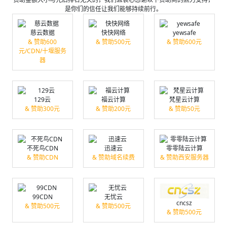
是你们的信任让我们能够持续前行。
慈云数据
快快网络
yewsafe
& 赞助600
& 赞助500元
& 赞助600元
元/CDN/十堰服务
器
129云
福云计算
梵星云计算
& 赞助300元
& 赞助200元
& 赞助50元
不死鸟CDN
迅速云
零零陆云计算
& 赞助CDN
& 赞助域名续费
& 赞助西安服务器
99CDN
无忧云
cncsz
& 赞助500元
& 赞助500元
& 赞助500元