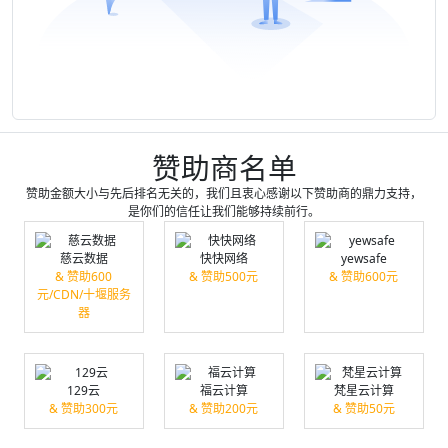
赞助商名单
赞助金额大小与先后排名无关的，我们且衷心感谢以下赞助商的鼎力支持，
是你们的信任让我们能够持续前行。
慈云数据
快快网络
yewsafe
& 赞助600
& 赞助500元
& 赞助600元
元/CDN/十堰服务
器
129云
福云计算
梵星云计算
& 赞助300元
& 赞助200元
& 赞助50元