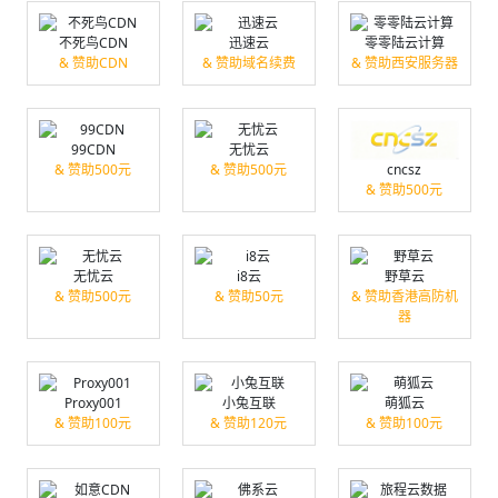
不死鸟CDN
迅速云
零零陆云计算
& 赞助CDN
& 赞助域名续费
& 赞助西安服务器
99CDN
无忧云
& 赞助500元
& 赞助500元
cncsz
& 赞助500元
无忧云
i8云
野草云
& 赞助500元
& 赞助50元
& 赞助香港高防机
器
Proxy001
小兔互联
萌狐云
& 赞助100元
& 赞助120元
& 赞助100元