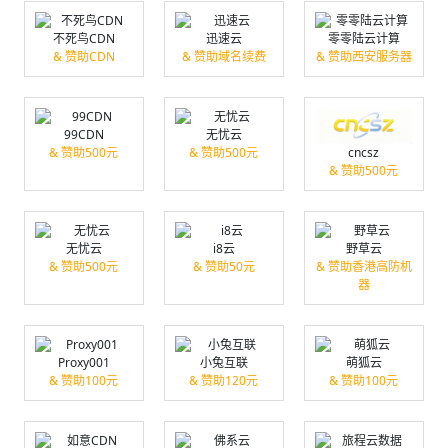
不死鸟CDN
迅速云
零零陆云计算
& 赞助CDN
& 赞助域名续费
& 赞助西安服务器
99CDN
无忧云
& 赞助500元
& 赞助500元
cncsz
& 赞助500元
无忧云
i8云
野草云
& 赞助500元
& 赞助50元
& 赞助香港高防机
器
Proxy001
小兔互联
萌狐云
& 赞助100元
& 赞助120元
& 赞助100元