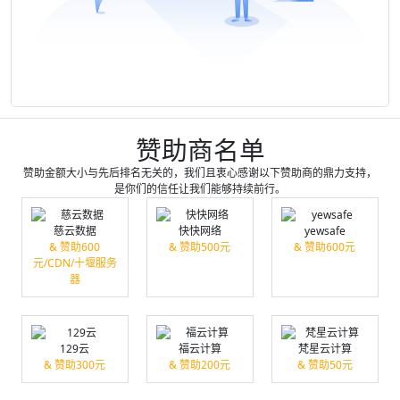
赞助商名单
赞助金额大小与先后排名无关的，我们且衷心感谢以下赞助商的鼎力支持，
是你们的信任让我们能够持续前行。
慈云数据
快快网络
yewsafe
& 赞助600
& 赞助500元
& 赞助600元
元/CDN/十堰服务
器
129云
福云计算
梵星云计算
& 赞助300元
& 赞助200元
& 赞助50元