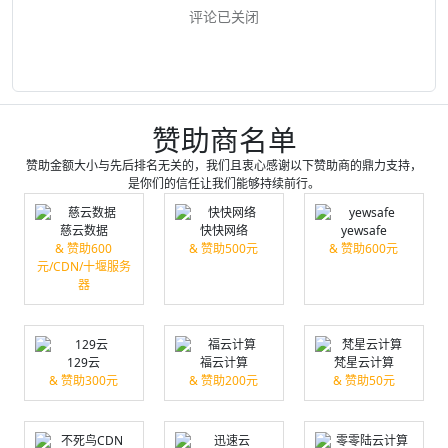
评论已关闭
赞助商名单
赞助金额大小与先后排名无关的，我们且衷心感谢以下赞助商的鼎力支持，
是你们的信任让我们能够持续前行。
慈云数据
快快网络
yewsafe
& 赞助600
& 赞助500元
& 赞助600元
元/CDN/十堰服务
器
129云
福云计算
梵星云计算
& 赞助300元
& 赞助200元
& 赞助50元