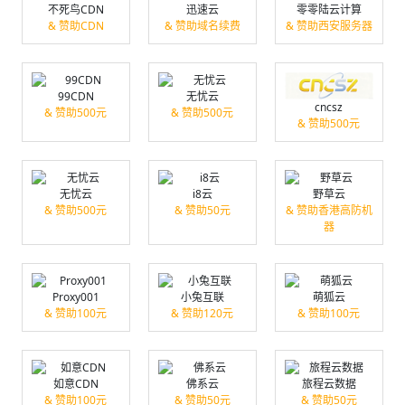
不死鸟CDN
迅速云
零零陆云计算
& 赞助CDN
& 赞助域名续费
& 赞助西安服务器
99CDN
无忧云
cncsz
& 赞助500元
& 赞助500元
& 赞助500元
无忧云
i8云
野草云
& 赞助500元
& 赞助50元
& 赞助香港高防机
器
Proxy001
小兔互联
萌狐云
& 赞助100元
& 赞助120元
& 赞助100元
如意CDN
佛系云
旅程云数据
& 赞助100元
& 赞助50元
& 赞助50元