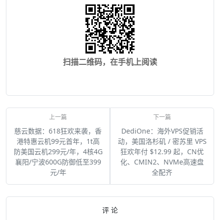
扫描二维码，在手机上阅读
慈云数据：618狂欢来袭，香
DediOne：海外VPS促销活
港特惠云机99元首年，1t高
动，美国洛杉矶 / 密苏里 VPS
防美国云机299元/年，4核4G
狂欢年付 $12.99 起，CN优
襄阳/宁波600G防御低至399
化、CMIN2、NVMe高速盘
元/年
全配齐
评 论